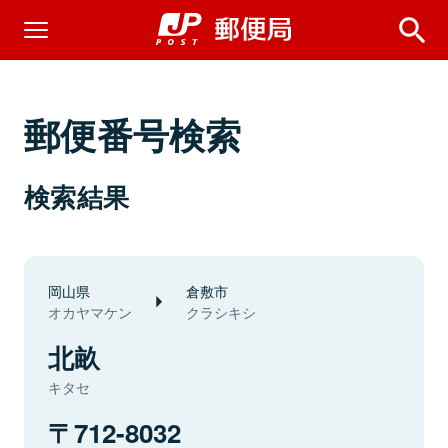
郵便番号検索
検索結果
岡山県
倉敷市
オカヤマケン
クラシキシ
北畝
キタセ
712-8032