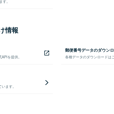
きます。
け情報
郵便番号データのダウンロ
APIを提供。
各種データのダウンロードはこち
ています。