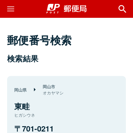
郵便番号検索
検索結果
岡山市
岡山県
オカヤマシ
東畦
ヒガシウネ
701-0211