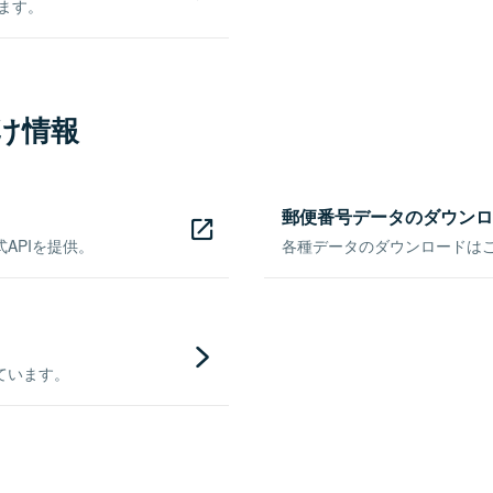
きます。
け情報
郵便番号データのダウンロ
APIを提供。
各種データのダウンロードはこち
ています。