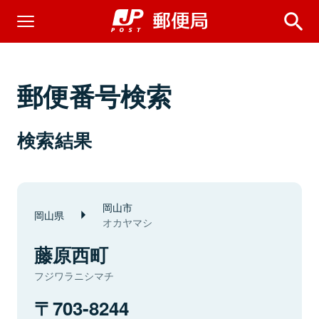
郵便番号検索
検索結果
岡山市
岡山県
オカヤマシ
藤原西町
フジワラニシマチ
703-8244