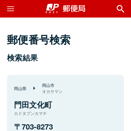
郵便番号検索
検索結果
岡山市
岡山県
オカヤマシ
門田文化町
カドタブンカマチ
703-8273