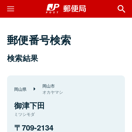
郵便番号検索
検索結果
岡山市
岡山県
オカヤマシ
御津下田
ミツシモダ
709-2134