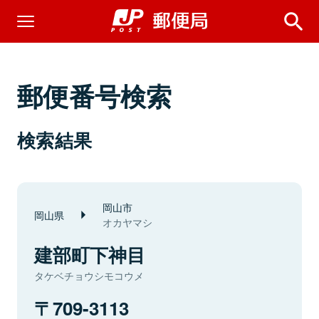
郵便番号検索
検索結果
岡山市
岡山県
オカヤマシ
建部町下神目
タケベチョウシモコウメ
709-3113