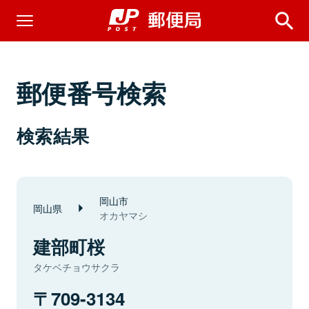
郵便番号検索
検索結果
岡山市
岡山県
オカヤマシ
建部町桜
タケベチョウサクラ
709-3134