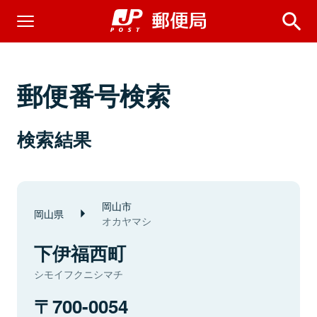
郵便番号検索
検索結果
岡山市
岡山県
オカヤマシ
下伊福西町
シモイフクニシマチ
700-0054