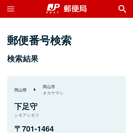
郵便番号検索
検索結果
岡山市
岡山県
オカヤマシ
下足守
シモアシモリ
701-1464