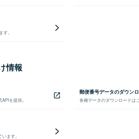
きます。
け情報
郵便番号データのダウンロ
APIを提供。
各種データのダウンロードはこち
ています。