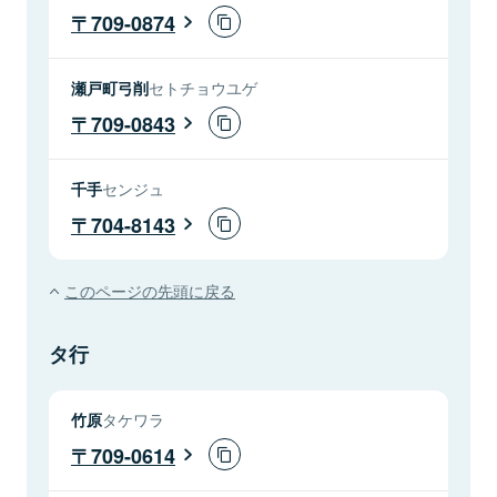
709-0874
瀬戸町弓削
セトチョウユゲ
709-0843
千手
センジュ
704-8143
このページの先頭に戻る
タ行
竹原
タケワラ
709-0614