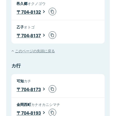
邑久郷
オクノゴウ
704-8132
乙子
オトゴ
704-8137
このページの先頭に戻る
カ行
可知
カチ
704-8173
金岡西町
カナオカニシマチ
704-8193