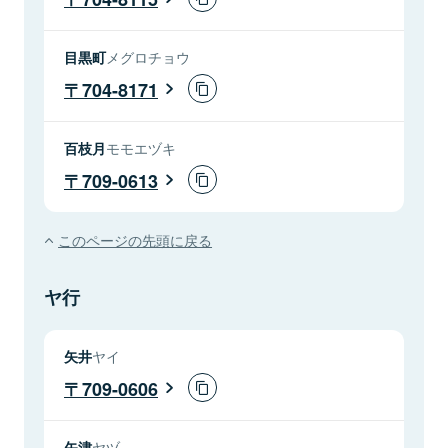
目黒町
メグロチョウ
704-8171
百枝月
モモエヅキ
709-0613
このページの先頭に戻る
ヤ行
矢井
ヤイ
709-0606
矢津
ヤヅ