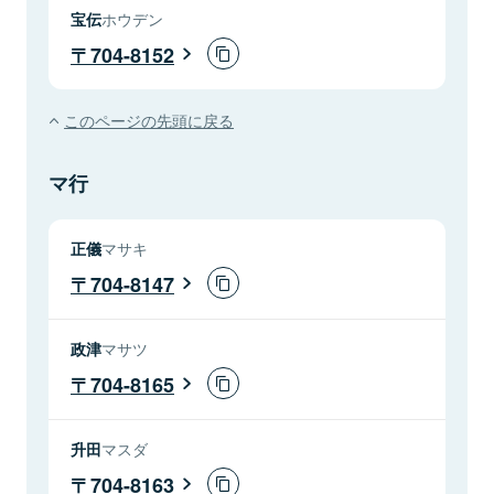
宝伝
ホウデン
704-8152
このページの先頭に戻る
マ行
正儀
マサキ
704-8147
政津
マサツ
704-8165
升田
マスダ
704-8163