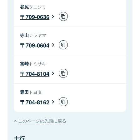
谷尻
タニシリ
709-0636
寺山
テラヤマ
709-0604
富崎
トミサキ
704-8104
豊田
トヨタ
704-8162
このページの先頭に戻る
ナ行