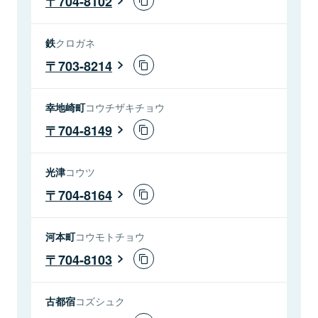
704-8102
鉄
クロガネ
703-8214
幸地崎町
コウチザキチョウ
704-8149
光津
コウツ
704-8164
河本町
コウモトチョウ
704-8103
古都宿
コズシュク