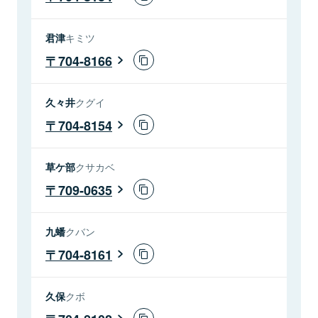
君津
キミツ
704-8166
久々井
クグイ
704-8154
草ケ部
クサカベ
709-0635
九蟠
クバン
704-8161
久保
クボ