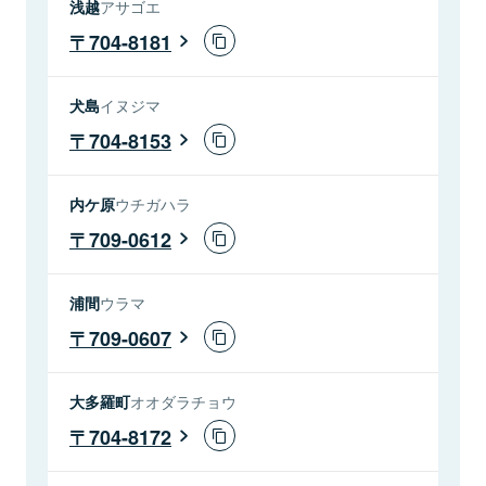
浅越
アサゴエ
704-8181
犬島
イヌジマ
704-8153
内ケ原
ウチガハラ
709-0612
浦間
ウラマ
709-0607
大多羅町
オオダラチョウ
704-8172