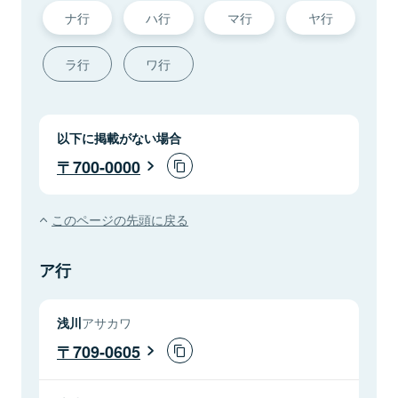
ナ行
ハ行
マ行
ヤ行
ラ行
ワ行
以下に掲載がない場合
700-0000
このページの先頭に戻る
ア行
浅川
アサカワ
709-0605