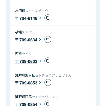
水門町
スイモンチョウ
704-8148
砂場
スナバ
709-0634
西祖
セイソ
709-0603
瀬戸町旭ヶ丘
セトチョウアサヒガオカ
709-0853
瀬戸町江尻
セトチョウエジリ
709-0854