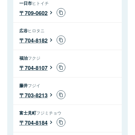
一日市
ヒトイチ
709-0602
広谷
ヒロタニ
704-8182
福治
フクジ
704-8107
藤井
フジイ
703-8213
富士見町
フジミチョウ
704-8184