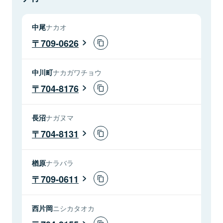
中尾
ナカオ
709-0626
中川町
ナカガワチョウ
704-8176
長沼
ナガヌマ
704-8131
楢原
ナラバラ
709-0611
西片岡
ニシカタオカ