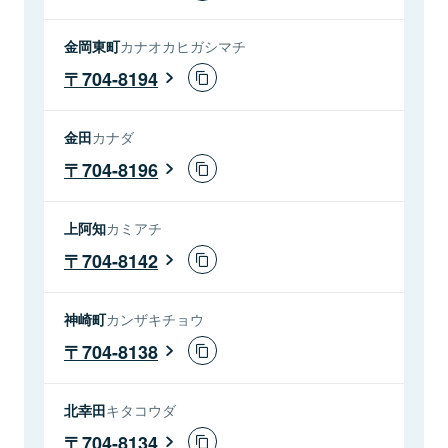
金岡東町
カナオカヒガシマチ
704-8194
金田
カナダ
704-8196
上阿知
カミアチ
704-8142
神崎町
カンザキチョウ
704-8138
北幸田
キタコウダ
704-8134