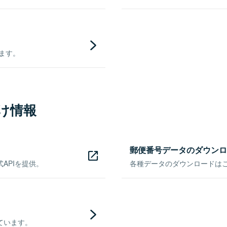
きます。
け情報
郵便番号データのダウンロ
APIを提供。
各種データのダウンロードはこち
ています。