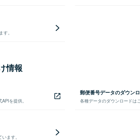
きます。
け情報
郵便番号データのダウンロ
APIを提供。
各種データのダウンロードはこち
ています。