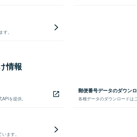
きます。
け情報
郵便番号データのダウンロ
APIを提供。
各種データのダウンロードはこち
ています。