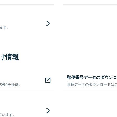
きます。
け情報
郵便番号データのダウンロ
APIを提供。
各種データのダウンロードはこち
ています。