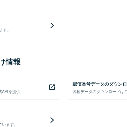
きます。
け情報
郵便番号データのダウンロ
APIを提供。
各種データのダウンロードはこち
ています。