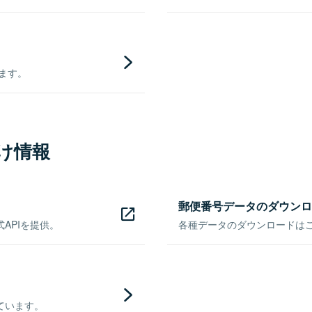
きます。
け情報
郵便番号データのダウンロ
APIを提供。
各種データのダウンロードはこち
ています。