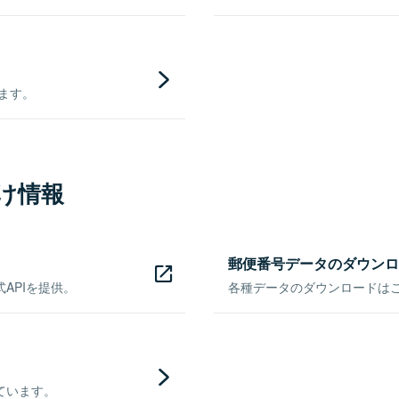
きます。
け情報
郵便番号データのダウンロ
APIを提供。
各種データのダウンロードはこち
ています。