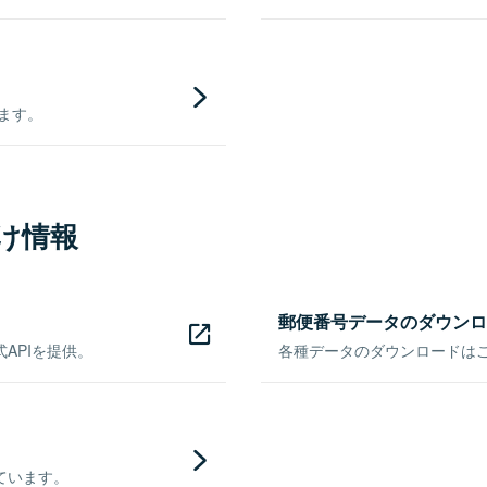
きます。
け情報
郵便番号データのダウンロ
APIを提供。
各種データのダウンロードはこち
ています。