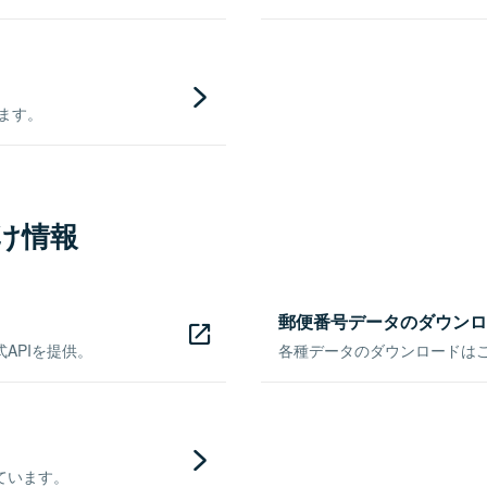
きます。
け情報
郵便番号データのダウンロ
APIを提供。
各種データのダウンロードはこち
ています。