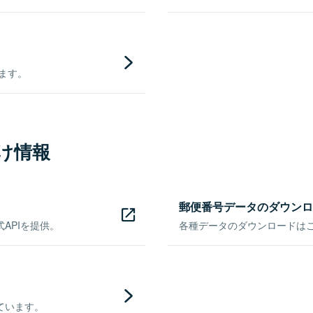
きます。
け情報
郵便番号データのダウンロ
APIを提供。
各種データのダウンロードはこち
ています。