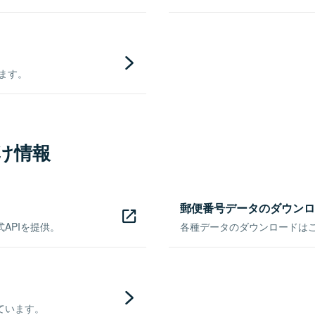
きます。
け情報
郵便番号データのダウンロ
APIを提供。
各種データのダウンロードはこち
ています。