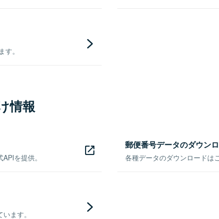
きます。
け情報
郵便番号データのダウンロ
APIを提供。
各種データのダウンロードはこち
ています。