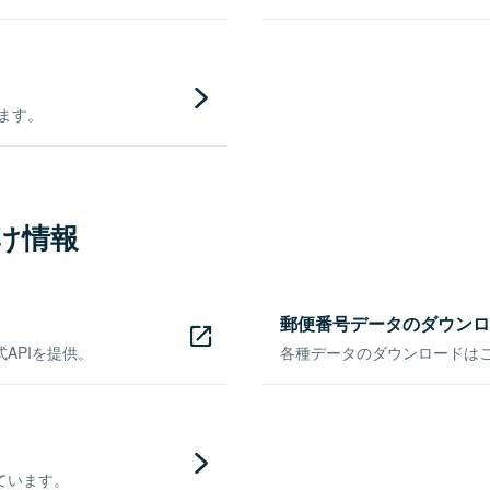
きます。
け情報
郵便番号データのダウンロ
APIを提供。
各種データのダウンロードはこち
ています。