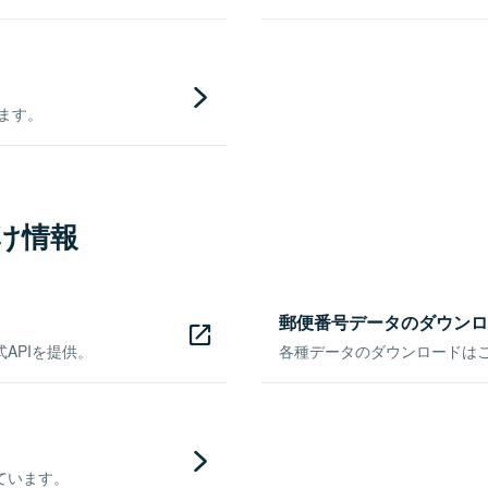
きます。
け情報
郵便番号データのダウンロ
APIを提供。
各種データのダウンロードはこち
ています。