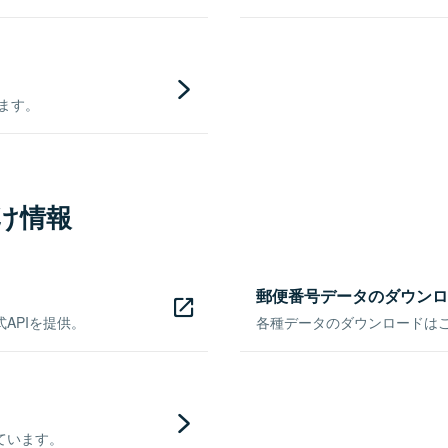
きます。
け情報
郵便番号データのダウンロ
APIを提供。
各種データのダウンロードはこち
ています。