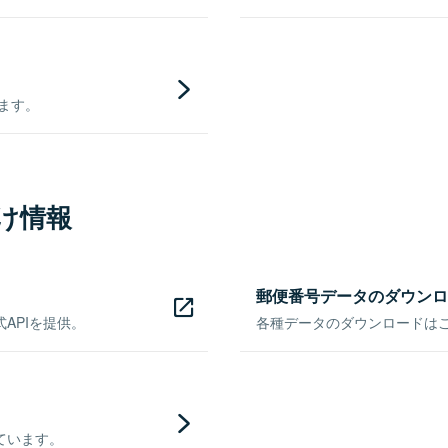
きます。
け情報
郵便番号データのダウンロ
APIを提供。
各種データのダウンロードはこち
ています。