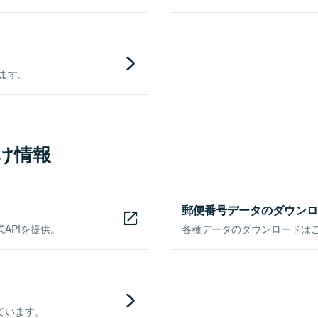
きます。
け情報
郵便番号データのダウンロ
APIを提供。
各種データのダウンロードはこち
ています。