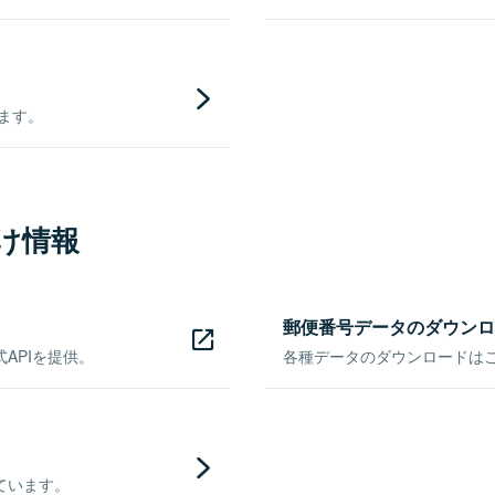
きます。
け情報
郵便番号データのダウンロ
APIを提供。
各種データのダウンロードはこち
ています。