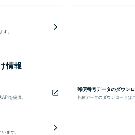
きます。
け情報
郵便番号データのダウンロ
APIを提供。
各種データのダウンロードはこち
ています。