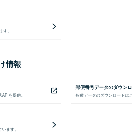
きます。
け情報
郵便番号データのダウンロ
APIを提供。
各種データのダウンロードはこち
ています。