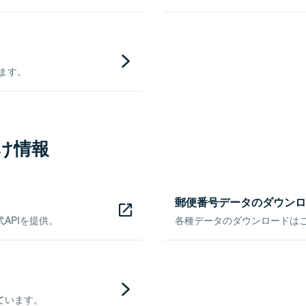
きます。
け情報
郵便番号データのダウンロ
APIを提供。
各種データのダウンロードはこち
ています。