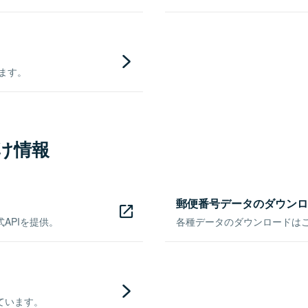
きます。
け情報
郵便番号データのダウンロ
APIを提供。
各種データのダウンロードはこち
ています。