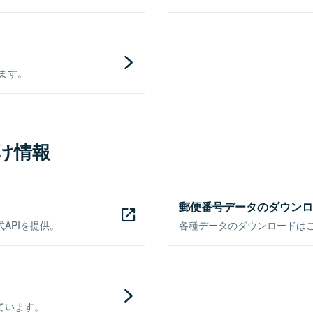
きます。
け情報
郵便番号データのダウンロ
APIを提供。
各種データのダウンロードはこち
ています。