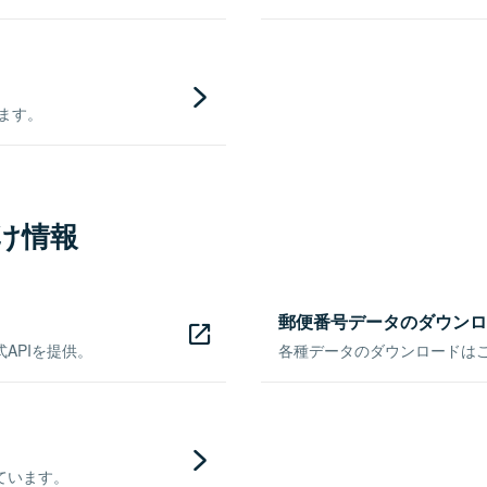
きます。
け情報
郵便番号データのダウンロ
APIを提供。
各種データのダウンロードはこち
ています。