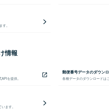
きます。
け情報
郵便番号データのダウンロ
APIを提供。
各種データのダウンロードはこち
ています。