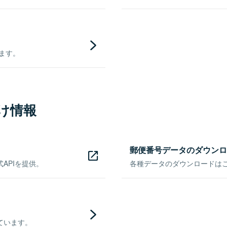
きます。
け情報
郵便番号データのダウンロ
APIを提供。
各種データのダウンロードはこち
ています。