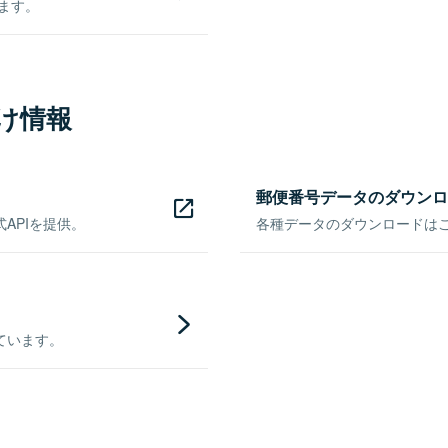
きます。
け情報
郵便番号データのダウンロ
APIを提供。
各種データのダウンロードはこち
ています。