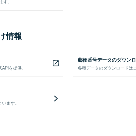
きます。
け情報
郵便番号データのダウンロ
APIを提供。
各種データのダウンロードはこち
ています。