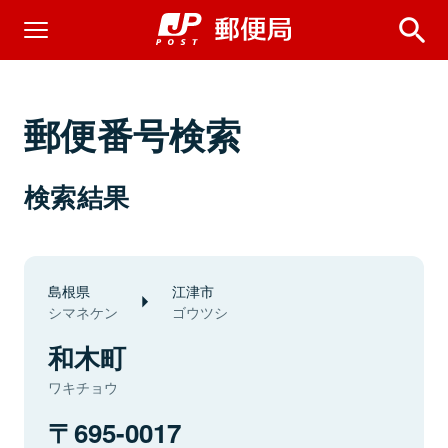
郵便番号検索
検索結果
島根県
江津市
シマネケン
ゴウツシ
和木町
ワキチョウ
695-0017