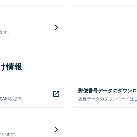
きます。
け情報
郵便番号データのダウンロ
APIを提供。
各種データのダウンロードはこち
ています。