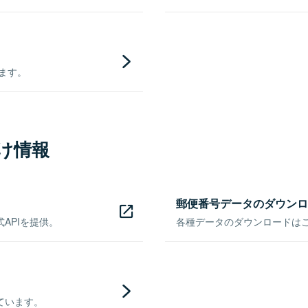
きます。
け情報
郵便番号データのダウンロ
APIを提供。
各種データのダウンロードはこち
ています。