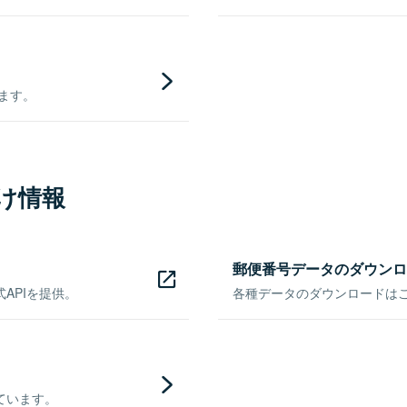
きます。
け情報
郵便番号データのダウンロ
APIを提供。
各種データのダウンロードはこち
ています。