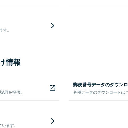
きます。
け情報
郵便番号データのダウンロ
APIを提供。
各種データのダウンロードはこち
ています。