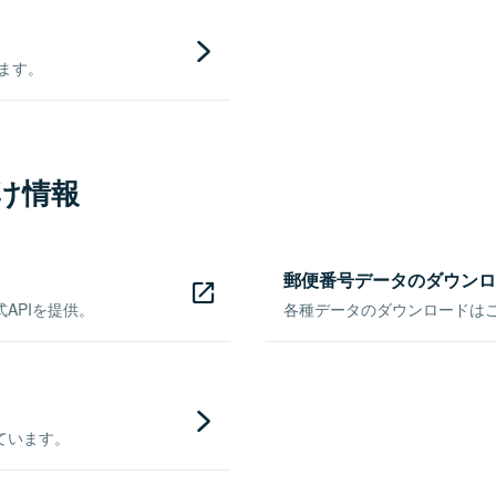
きます。
け情報
郵便番号データのダウンロ
APIを提供。
各種データのダウンロードはこち
ています。