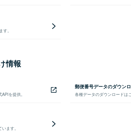
きます。
け情報
郵便番号データのダウンロ
APIを提供。
各種データのダウンロードはこち
ています。