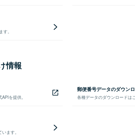
きます。
け情報
郵便番号データのダウンロ
APIを提供。
各種データのダウンロードはこち
ています。