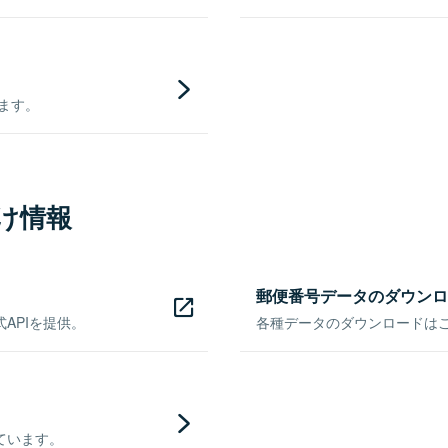
きます。
け情報
郵便番号データのダウンロ
APIを提供。
各種データのダウンロードはこち
ています。